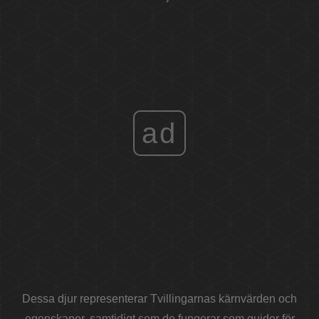
ad
Dessa djur representerar Tvillingarnas kärnvärden och
egenskaper, samtidigt som de fungerar som guider för