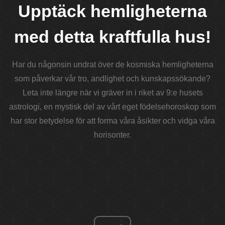
Upptäck hemligheterna
med detta kraftfulla hus!
Har du någonsin undrat över de kosmiska hemligheterna
som påverkar vår tro, andlighet och kunskapssökande?
Leta inte längre när vi gräver in i riket av 9:e husets
astrologi, en mystisk del av vårt eget födelsehoroskop som
har stor betydelse för att forma våra åsikter och vidga våra
horisonter.