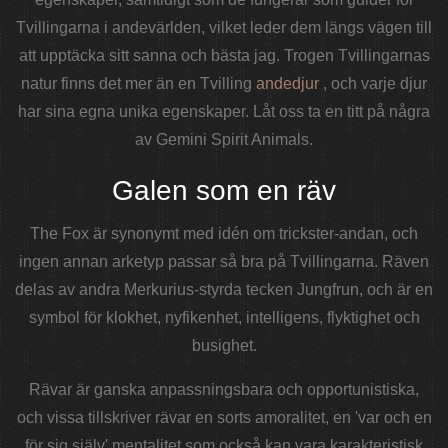
Tvillingarna i andevärlden, vilket leder dem längs vägen till
att upptäcka sitt sanna och bästa jag. Trogen Tvillingarnas
natur finns det mer än en Tvilling
andedjur
, och varje djur
har sina egna unika egenskaper. Låt oss ta en titt på några
av Gemini Spirit Animals.
Galen som en räv
The Fox är synonymt med idén om trickster-andan, och
ingen annan arketyp passar så bra på Tvillingarna. Räven
delas av andra Merkurius-styrda tecken Jungfrun, och är en
symbol för klokhet, nyfikenhet, intelligens, flyktighet och
busighet.
Rävar är ganska anpassningsbara och opportunistiska,
och vissa tillskriver rävar en sorts amoralitet, en 'var och en
för sig själv' mentalitet som också kan vara karakteristisk