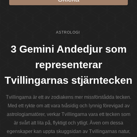
ASTROLOGI
3 Gemini Andedjur som
representerar
Tvillingarnas stjärntecken
Tvillingarna är ett av zodiakens mer missförstådda tecken.
Med ett rykte om att vara tvåsidig och lynnig förevigad av
astrologiamatörer, verkar Tvillingarna vara ett tecken som
är svårt att lita på, flyktigt och ytligt. Även om dessa
egenskaper kan uppta skuggsidan av Tvillingarnas natur,