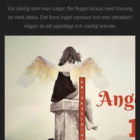
Var vänlig som man säger, fler flugor lockas med honung
än med ättika. Det finns inget varmare och mer attraktivt i
någon än ett uppriktigt och vänligt leende.