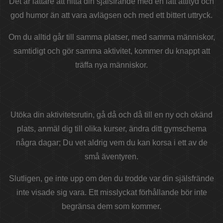
Det är lättare att hitta din själsfrände med en lätt attityd och
god humor än att vara avlägsen och med ett bittert uttryck.
Om du alltid går till samma platser, med samma människor,
samtidigt och gör samma aktivitet, kommer du knappt att
träffa nya människor.
Utöka din aktivitetsrutin, gå då och då till en ny och okänd
plats, anmäl dig till olika kurser, ändra ditt gymschema
några dagar; Du vet aldrig vem du kan korsa i ett av de
små äventyren.
Slutligen, ge inte upp om den du trodde var din själsfrände
inte visade sig vara. Ett misslyckat förhållande bör inte
begränsa dem som kommer.