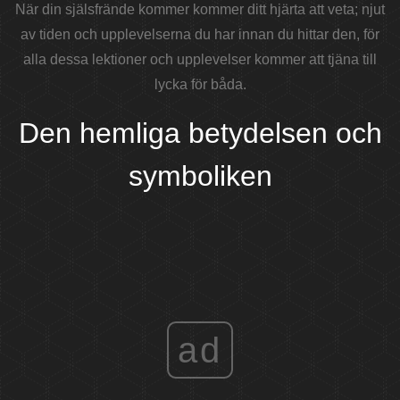
När din själsfrände kommer kommer ditt hjärta att veta; njut
av tiden och upplevelserna du har innan du hittar den, för
alla dessa lektioner och upplevelser kommer att tjäna till
lycka för båda.
Den hemliga betydelsen och
symboliken
ad