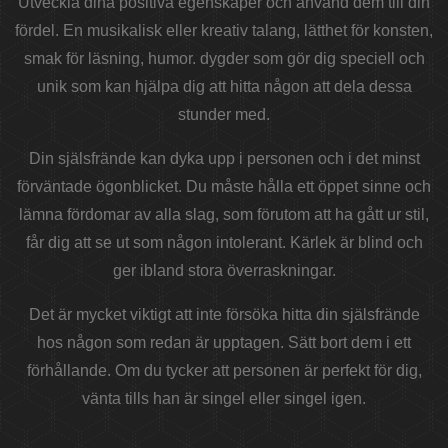
Utveckla dina positiva egenskaper och använd dem till din
fördel. En musikalisk eller kreativ talang, lätthet för konsten,
smak för läsning, humor. dygder som gör dig speciell och
unik som kan hjälpa dig att hitta någon att dela dessa
stunder med.
Din själsfrände kan dyka upp i personen och i det minst
förväntade ögonblicket. Du måste hålla ett öppet sinne och
lämna fördomar av alla slag, som förutom att ha gått ur stil,
får dig att se ut som någon intolerant. Kärlek är blind och
ger ibland stora överraskningar.
Det är mycket viktigt att inte försöka hitta din själsfrände
hos någon som redan är upptagen. Sätt bort dem i ett
förhållande. Om du tycker att personen är perfekt för dig,
vänta tills han är singel eller singel igen.