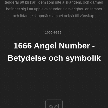
tenderar att bli kär i dem som inte älskar dem, och därmed
befinner sig i att uppleva stunder av svårighet, ensamhet
och lidande. Uppmärksamhet också till vänskap.
1000-9999
1666 Angel Number -
Betydelse och symbolik
ad