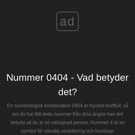
ad
Nummer 0404 - Vad betyder
det?
En numerologisk kombination 0404 är mycket kraftfull, så
om du har fått detta nummer från dina änglar kan det
betyda att du är en välsignad person. Nummer 4 är en
symbol för ständig utvärdering och kunskap.