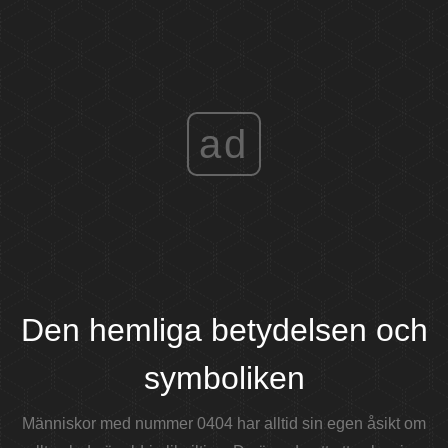
ad
Den hemliga betydelsen och
symboliken
Människor med nummer 0404 har alltid sin egen åsikt om