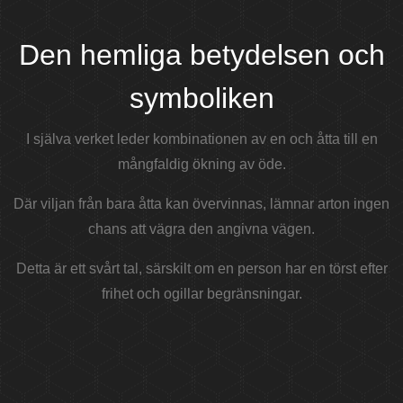
Den hemliga betydelsen och
symboliken
I själva verket leder kombinationen av en och åtta till en
mångfaldig ökning av öde.
Där viljan från bara åtta kan övervinnas, lämnar arton ingen
chans att vägra den angivna vägen.
Detta är ett svårt tal, särskilt om en person har en törst efter
frihet och ogillar begränsningar.