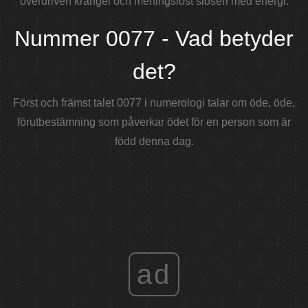
överdriven krångel och meningslöst slöseri med energi.
Nummer 0077 - Vad betyder
det?
Först och främst talet 0077 i numerologi talar om öde, öde,
förutbestämning som påverkar ödet för en person som är
född denna dag.
ad