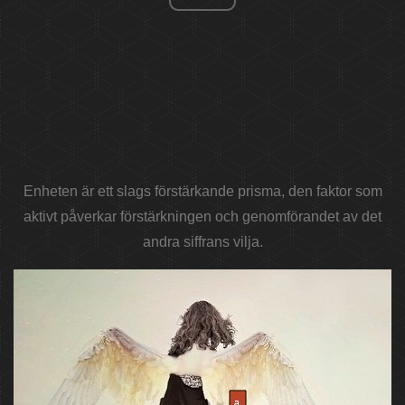
Enheten är ett slags förstärkande prisma, den faktor som
aktivt påverkar förstärkningen och genomförandet av det
andra siffrans vilja.